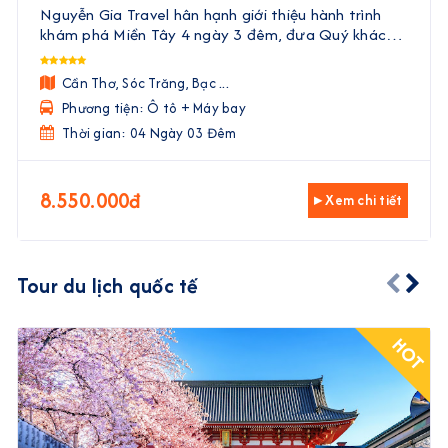
Cà Mau | 4 Ngày 3 Đêm
Nguyễn Gia Travel hân hạnh giới thiệu hành trình
khám phá Miền Tây 4 ngày 3 đêm, đưa Quý khách
đến với vẻ đẹp trù phú, văn hóa độc đáo và ẩm thực
phong phú của vùng đất phương Nam. Với sự kết
Cần Thơ, Sóc Trăng, Bạc ...
hợp hoà ...
Phương tiện: Ô tô + Máy bay
Thời gian: 04 Ngày 03 Đêm
8.550.000đ
▸ Xem chi tiết
Tour du lịch quốc tế
HOT