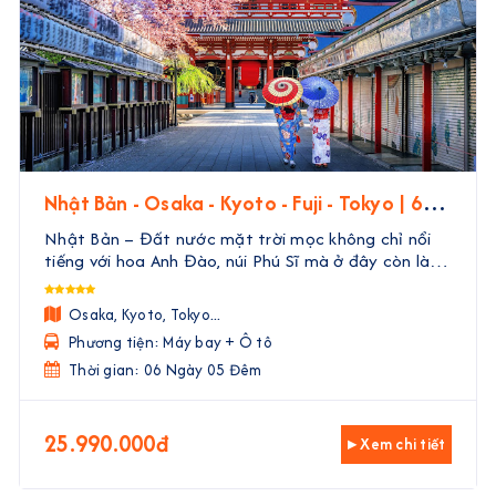
Nhật Bản - Osaka - Kyoto - Fuji - Tokyo | 6
Ngày 5 Đêm
Nhật Bản – Đất nước mặt trời mọc không chỉ nổi
tiếng với hoa Anh Đào, núi Phú Sĩ mà ở đây còn là
một nền văn hóa đặc sắc, đa dạng có lịch sử hàng
ngàn năm. Con người Nhật bản nổi tiếng với tinh
Osaka, Kyoto, Tokyo...
thần ...
Phương tiện: Máy bay + Ô tô
Thời gian: 06 Ngày 05 Đêm
25.990.000đ
▸ Xem chi tiết