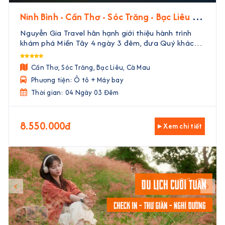
Ninh Bình - Cần Thơ - Sóc Trăng - Bạc Liêu -
Cà Mau | 4 Ngày 3 Đêm
Nguyễn Gia Travel hân hạnh giới thiệu hành trình
khám phá Miền Tây 4 ngày 3 đêm, đưa Quý khách
đến với vẻ đẹp trù phú, văn hóa độc đáo và ẩm thực
phong phú của vùng đất phương Nam. Với sự kết
Cần Thơ, Sóc Trăng, Bạc Liêu, Cà Mau
hợp hoà ...
Phương tiện: Ô tô + Máy bay
Thời gian: 04 Ngày 03 Đêm
8.550.000đ
▸ Xem chi tiết