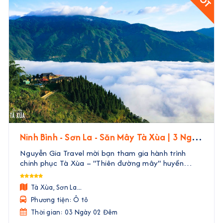
Ninh Bình - Sơn La - Săn Mây Tà Xùa | 3 Ngày
2 Đêm
Nguyễn Gia Travel mời bạn tham gia hành trình
chinh phục Tà Xùa – "Thiên đường mây" huyền
thoại của Tây Bắc. Trong 3 ngày 2 đêm, bạn sẽ
được rời xa phố thị ồn ào, đắm mình trong biển mây
Tà Xùa, Sơn La...
bồng bềnh nh ...
Phương tiện: Ô tô
Thời gian: 03 Ngày 02 Đêm