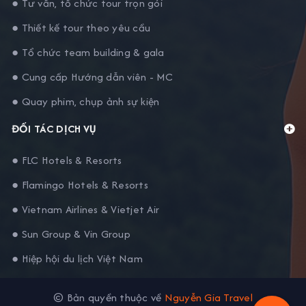
● Tư vấn, tổ chức tour trọn gói
● Thiết kế tour theo yêu cầu
● Tổ chức team building & gala
● Cung cấp Hướng dẫn viên - MC
● Quay phim, chụp ảnh sự kiện
ĐỐI TÁC DỊCH VỤ
● FLC Hotels & Resorts
● Flamingo Hotels & Resorts
● Vietnam Airlines & Vietjet Air
● Sun Group & Vin Group
● Hiệp hội du lịch Việt Nam
© Bản quyền thuộc về
Nguyễn Gia Travel