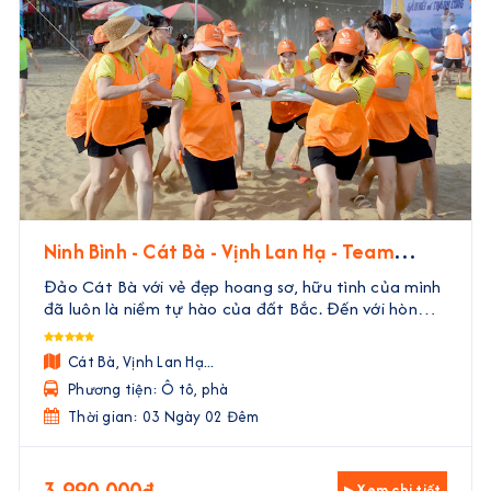
Ninh Bình - Cát Bà - Vịnh Lan Hạ - Team
Building | 3 Ngày 2 Đêm
Đảo Cát Bà với vẻ đẹp hoang sơ, hữu tình của mình
đã luôn là niềm tự hào của đất Bắc. Đến với hòn
đảo này, không chỉ có cơ hội khám phá những điểm
đến siêu thú vị, tham gia các hoạt động vui chơi giả
Cát Bà, Vịnh Lan Hạ...
...
Phương tiện: Ô tô, phà
Thời gian: 03 Ngày 02 Đêm
3.990.000đ
▸ Xem chi tiết