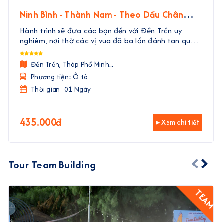
Ninh Bình - Thành Nam - Theo Dấu Chân
Nhà Trần
Hành trình sẽ đưa các bạn đến với Đền Trần uy
nghiêm, nơi thờ các vị vua đã ba lần đánh tan quân
Nguyên Mông. Tại đây, các bạn sẽ được tận mắt
thấy những di tích, nghe những câu chuyện về các
Đền Trần, Tháp Phổ Minh...
vị tướn ...
Phương tiện: Ô tô
Thời gian: 01 Ngày
435.000đ
▸ Xem chi tiết
Tour Team Building
TEAM