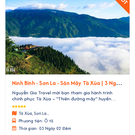
Ninh Bình - Sơn La - Săn Mây Tà Xùa | 3 Ngày
2 Đêm
Nguyễn Gia Travel mời bạn tham gia hành trình
chinh phục Tà Xùa – "Thiên đường mây" huyền
thoại của Tây Bắc. Trong 3 ngày 2 đêm, bạn sẽ
được rời xa phố thị ồn ào, đắm mình trong biển mây
Tà Xùa, Sơn La...
bồng bềnh nh ...
Phương tiện: Ô tô
Thời gian: 03 Ngày 02 Đêm