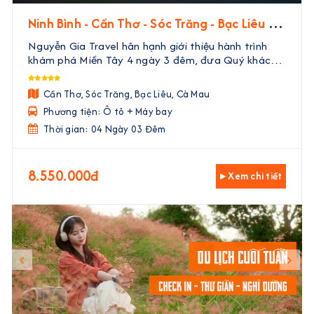
Ninh Bình - Cần Thơ - Sóc Trăng - Bạc Liêu -
Cà Mau | 4 Ngày 3 Đêm
Nguyễn Gia Travel hân hạnh giới thiệu hành trình
khám phá Miền Tây 4 ngày 3 đêm, đưa Quý khách
đến với vẻ đẹp trù phú, văn hóa độc đáo và ẩm thực
phong phú của vùng đất phương Nam. Với sự kết
Cần Thơ, Sóc Trăng, Bạc Liêu, Cà Mau
hợp hoà ...
Phương tiện: Ô tô + Máy bay
Thời gian: 04 Ngày 03 Đêm
8.550.000đ
▸ Xem chi tiết