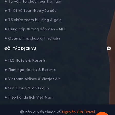
● Tư vấn, tổ chức tour trọn gói
● Thiết kế tour theo yêu cầu
● Tổ chức team building & gala
● Cung cấp Hướng dẫn viên - MC
● Quay phim, chụp ảnh sự kiện
ĐỐI TÁC DỊCH VỤ
● FLC Hotels & Resorts
● Flamingo Hotels & Resorts
● Vietnam Airlines & Vietjet Air
● Sun Group & Vin Group
● Hiệp hội du lịch Việt Nam
© Bản quyền thuộc về
Nguyễn Gia Travel