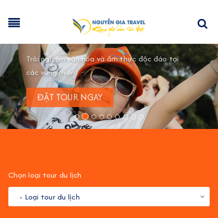
VIỆT
Previous
Nex
Trải nghiệm văn hóa và ẩm thực độc đáo tại
các vùng miền.
ĐẶT TOUR NGAY
Chọn loại tour du lịch