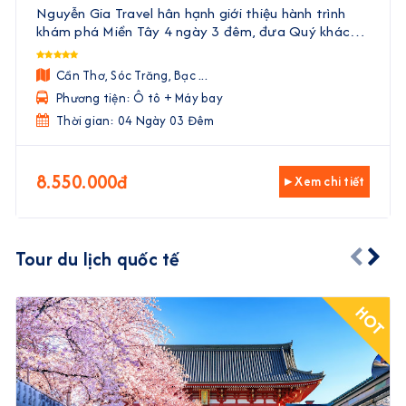
Cà Mau | 4 Ngày 3 Đêm
Nguyễn Gia Travel hân hạnh giới thiệu hành trình
khám phá Miền Tây 4 ngày 3 đêm, đưa Quý khách
đến với vẻ đẹp trù phú, văn hóa độc đáo và ẩm thực
phong phú của vùng đất phương Nam. Với sự kết
Cần Thơ, Sóc Trăng, Bạc ...
hợp hoà ...
Phương tiện: Ô tô + Máy bay
Thời gian: 04 Ngày 03 Đêm
8.550.000đ
▸ Xem chi tiết
Tour du lịch quốc tế
HOT