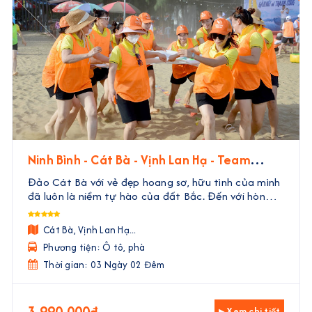
Ninh Bình - Cát Bà - Vịnh Lan Hạ - Team
Building | 3 Ngày 2 Đêm
Đảo Cát Bà với vẻ đẹp hoang sơ, hữu tình của mình
đã luôn là niềm tự hào của đất Bắc. Đến với hòn
đảo này, không chỉ có cơ hội khám phá những điểm
đến siêu thú vị, tham gia các hoạt động vui chơi giả
Cát Bà, Vịnh Lan Hạ...
...
Phương tiện: Ô tô, phà
Thời gian: 03 Ngày 02 Đêm
3.990.000đ
▸ Xem chi tiết