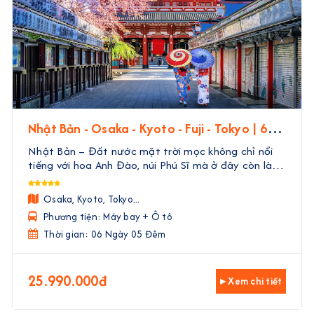
Nhật Bản - Osaka - Kyoto - Fuji - Tokyo | 6
Ngày 5 Đêm
Nhật Bản – Đất nước mặt trời mọc không chỉ nổi
tiếng với hoa Anh Đào, núi Phú Sĩ mà ở đây còn là
một nền văn hóa đặc sắc, đa dạng có lịch sử hàng
ngàn năm. Con người Nhật bản nổi tiếng với tinh
Osaka, Kyoto, Tokyo...
thần ...
Phương tiện: Máy bay + Ô tô
Thời gian: 06 Ngày 05 Đêm
25.990.000đ
▸ Xem chi tiết