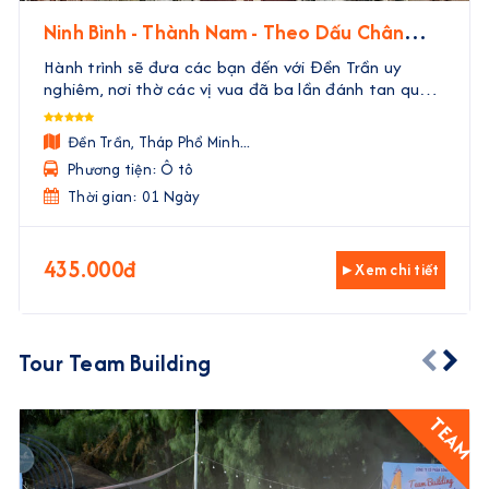
Ninh Bình - Thành Nam - Theo Dấu Chân
Nhà Trần
Hành trình sẽ đưa các bạn đến với Đền Trần uy
nghiêm, nơi thờ các vị vua đã ba lần đánh tan quân
Nguyên Mông. Tại đây, các bạn sẽ được tận mắt
thấy những di tích, nghe những câu chuyện về các
Đền Trần, Tháp Phổ Minh...
vị tướn ...
Phương tiện: Ô tô
Thời gian: 01 Ngày
435.000đ
▸ Xem chi tiết
Tour Team Building
TEAM