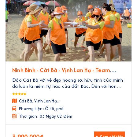
Ninh Bình - Cát Bà - Vịnh Lan Hạ - Team
Building | 3 Ngày 2 Đêm
Đảo Cát Bà với vẻ đẹp hoang sơ, hữu tình của mình
đã luôn là niềm tự hào của đất Bắc. Đến với hòn
đảo này, không chỉ có cơ hội khám phá những điểm
đến siêu thú vị, tham gia các hoạt động vui chơi giả
Cát Bà, Vịnh Lan Hạ...
...
Phương tiện: Ô tô, phà
Thời gian: 03 Ngày 02 Đêm
3.990.000đ
▸ Xem chi tiết