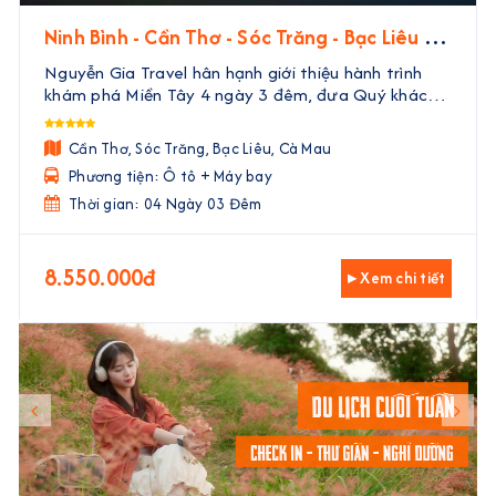
Ninh Bình - Cần Thơ - Sóc Trăng - Bạc Liêu -
Cà Mau | 4 Ngày 3 Đêm
Nguyễn Gia Travel hân hạnh giới thiệu hành trình
khám phá Miền Tây 4 ngày 3 đêm, đưa Quý khách
đến với vẻ đẹp trù phú, văn hóa độc đáo và ẩm thực
phong phú của vùng đất phương Nam. Với sự kết
Cần Thơ, Sóc Trăng, Bạc Liêu, Cà Mau
hợp hoà ...
Phương tiện: Ô tô + Máy bay
Thời gian: 04 Ngày 03 Đêm
8.550.000đ
▸ Xem chi tiết