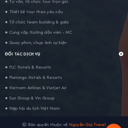
● Tư vấn, tổ chức tour trọn gói
● Thiết kế tour theo yêu cầu
● Tổ chức team building & gala
● Cung cấp Hướng dẫn viên - MC
● Quay phim, chụp ảnh sự kiện
ĐỐI TÁC DỊCH VỤ
● FLC Hotels & Resorts
● Flamingo Hotels & Resorts
● Vietnam Airlines & Vietjet Air
● Sun Group & Vin Group
● Hiệp hội du lịch Việt Nam
© Bản quyền thuộc về
Nguyễn Gia Travel