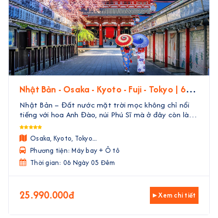
Nhật Bản - Osaka - Kyoto - Fuji - Tokyo | 6
Ngày 5 Đêm
Nhật Bản – Đất nước mặt trời mọc không chỉ nổi
tiếng với hoa Anh Đào, núi Phú Sĩ mà ở đây còn là
một nền văn hóa đặc sắc, đa dạng có lịch sử hàng
ngàn năm. Con người Nhật bản nổi tiếng với tinh
Osaka, Kyoto, Tokyo...
thần ...
Phương tiện: Máy bay + Ô tô
Thời gian: 06 Ngày 05 Đêm
25.990.000đ
▸ Xem chi tiết