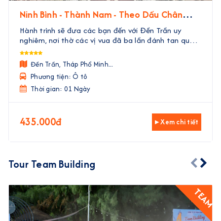
Ninh Bình - Thành Nam - Theo Dấu Chân
Nhà Trần
Hành trình sẽ đưa các bạn đến với Đền Trần uy
nghiêm, nơi thờ các vị vua đã ba lần đánh tan quân
Nguyên Mông. Tại đây, các bạn sẽ được tận mắt
thấy những di tích, nghe những câu chuyện về các
Đền Trần, Tháp Phổ Minh...
vị tướn ...
Phương tiện: Ô tô
Thời gian: 01 Ngày
435.000đ
▸ Xem chi tiết
Tour Team Building
TEAM