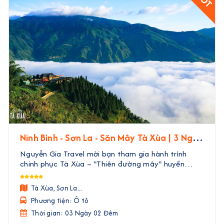
Ninh Bình - Sơn La - Săn Mây Tà Xùa | 3 Ngày
2 Đêm
Nguyễn Gia Travel mời bạn tham gia hành trình
chinh phục Tà Xùa – "Thiên đường mây" huyền
thoại của Tây Bắc. Trong 3 ngày 2 đêm, bạn sẽ
được rời xa phố thị ồn ào, đắm mình trong biển mây
Tà Xùa, Sơn La...
bồng bềnh nh ...
Phương tiện: Ô tô
Thời gian: 03 Ngày 02 Đêm