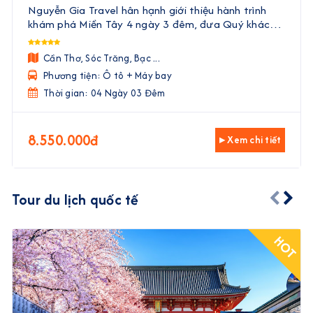
Cà Mau | 4 Ngày 3 Đêm
Nguyễn Gia Travel hân hạnh giới thiệu hành trình
khám phá Miền Tây 4 ngày 3 đêm, đưa Quý khách
đến với vẻ đẹp trù phú, văn hóa độc đáo và ẩm thực
phong phú của vùng đất phương Nam. Với sự kết
Cần Thơ, Sóc Trăng, Bạc ...
hợp hoà ...
Phương tiện: Ô tô + Máy bay
Thời gian: 04 Ngày 03 Đêm
8.550.000đ
▸ Xem chi tiết
Tour du lịch quốc tế
HOT