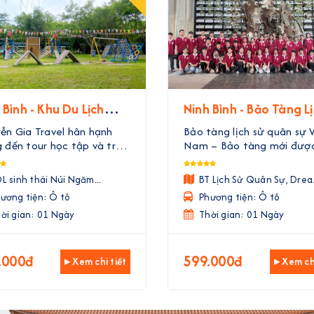
 Bình - Khu Du Lịch
Ninh Bình - Bảo Tàng L
 Thái Núi Ngăm
Sử Quân Sự Việt Nam 
ễn Gia Travel hân hạnh
Bảo tàng lịch sử quân sự V
Tuần Châu Dream Lan
đến tour học tập và trải
Nam – Bảo tàng mới đượ
m tại Khu du lịch sinh thái
dựng với thiết kế hiện đại, 
Ngăm, một hành trình vừa
trúc không chỉ đơn thuần 
L sinh thái Núi Ngăm...
BT Lịch Sử Quân Sự, Drea.
vừa chơi dành cho các bạn
một công trình trưng bày 
ương tiện: Ô tô
Phương tiện: Ô tô
inh. Đây không chỉ là một
lịch sử chiến tranh, mà cò
ời gian: 01 Ngày
chuyến đi dã ngoại ...
một không gian chung ...
Thời gian: 01 Ngày
.000đ
599.000đ
▸ Xem chi tiết
▸ Xem chi