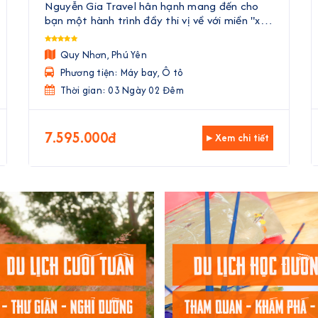
Trình Về Với Hoa Vàng Trên Cỏ Xanh | 3
Nguyễn Gia Travel hân hạnh mang đến cho
Ngày 2 Đêm
bạn một hành trình đầy thi vị về với miền "xứ
Nẫu" Quy Nhơn - Phú Yên. Tour là sự kết hợp
hoàn hảo giữa những khung cảnh biển cả
Quy Nhơn, Phú Yên
hùng vĩ và nên thơ. Bạn sẽ đượ ...
Phương tiện: Máy bay, Ô tô
Thời gian: 03 Ngày 02 Đêm
7.595.000đ
▸ Xem chi tiết