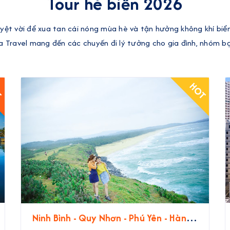
Tour hè biển 2026
uyệt vời để xua tan cái nóng mùa hè và tận hưởng không khí biể
a Travel mang đến các chuyến đi lý tưởng cho gia đình, nhóm b
T
HOT
Ninh Bình - Quy Nhơn - Phú Yên - Hành