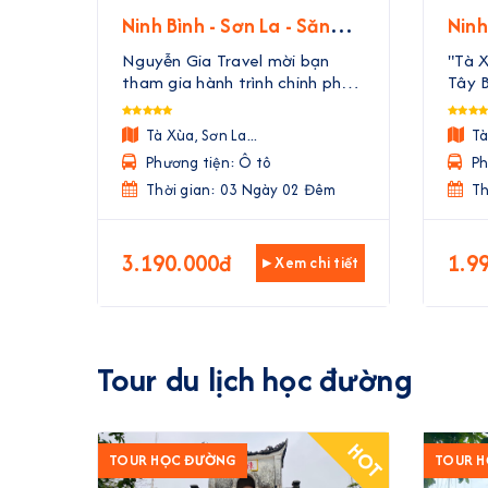
Ninh Bình - Sơn La - Săn
Ninh
Mây Tà Xùa | 3 Ngày 2
Mây 
Nguyễn Gia Travel mời bạn
"Tà 
Đêm
Đê
tham gia hành trình chinh phục
Tây B
Tà Xùa – "Thiên đường mây"
ngày
huyền thoại của Tây Bắc. Trong
Trave
Tà Xùa, Sơn La...
Tà
3 ngày 2 đêm, bạn sẽ được rời
cho 
Phương tiện: Ô tô
Ph
xa phố thị ồn ào, đắm mình
nhiê
trong biển mây bồng bềnh nh ...
Thời gian: 03 Ngày 02 Đêm
Rời x
Th
3.190.000đ
1.9
▸ Xem chi tiết
Tour du lịch học đường
HOT
TOUR HỌC ĐƯỜNG
TOUR 