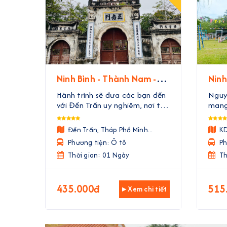
Ninh Bình - Thành Nam -
Ninh
Theo Dấu Chân Nhà Trần
Sinh
Hành trình sẽ đưa các bạn đến
Nguy
với Đền Trần uy nghiêm, nơi thờ
mang 
các vị vua đã ba lần đánh tan
nghiệ
quân Nguyên Mông. Tại đây,
Núi 
Đền Trần, Tháp Phổ Minh...
KD
các bạn sẽ được tận mắt thấy
học 
Phương tiện: Ô tô
Ph
những di tích, nghe những câu
học s
chuyện về các vị tướn ...
Thời gian: 01 Ngày
Th
435.000đ
515
▸ Xem chi tiết