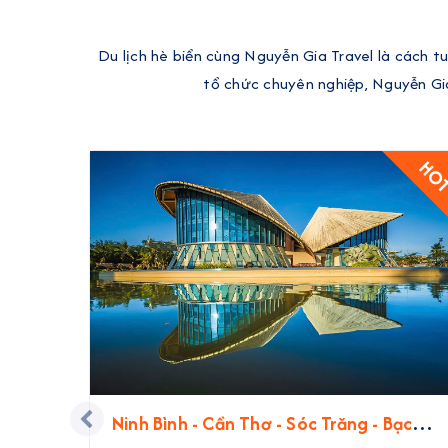
Du lịch hè biển cùng Nguyễn Gia Travel là cách t
tổ chức chuyên nghiệp, Nguyễn Gi
HO
Ninh Bình - Cần Thơ - Sóc Trăng - Bạc
Liêu - Cà Mau | 4 Ngày 3 Đêm