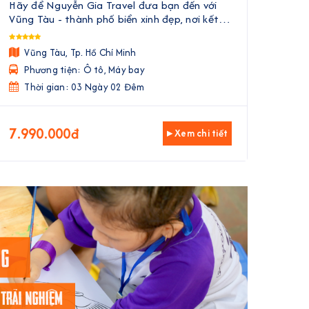
Hãy để Nguyễn Gia Travel đưa bạn đến với
Nguy
Vũng Tàu - thành phố biển xinh đẹp, nơi kết
phá 
hợp hài hòa giữa nét hiện đại và vẻ đẹp cổ
thiên
kính. Trong 3 ngày 2 đêm, bạn sẽ được tận
không
Vũng Tàu, Tp. Hồ Chí Minh
H
hưởng không khí trong lành củ ...
Phương tiện: Ô tô, Máy bay
Ph
Thời gian: 03 Ngày 02 Đêm
Th
7.990.000đ
2.5
▸ Xem chi tiết