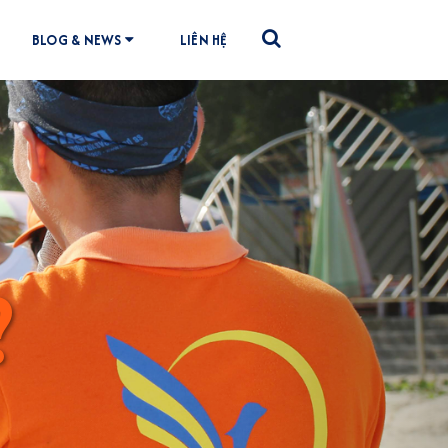
BLOG & NEWS
LIÊN HỆ
Next
?