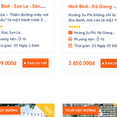
 Bình - Sơn La - Săn
Ninh Bình - Hà Giang -
Tà Xùa | 2 Ngày 1
Hoàng Su Phì Mùa Lúa
Xùa – Thiên đường mây nơi
Hoàng Su Phì không chỉ là
m
| 3 Ngày 2 Đêm
ắc" là một hành trình 2
địa danh, mà còn là một 
 1 đêm được Nguyễn Gia
tác được tạo nên bởi bàn
l thiết kế đặc biệt dành
của đồng bào các dân tộ
 Xùa, Sơn La...
Hoàng Su Phì, Hà Giang...
những tâm hồn yêu thiên
Dao, Nùng, La Chí. Mỗi độ
ương tiện: Ô tô
Phương tiện: Ô tô
n và khao khát khám phá.
về, những thửa ruộng bậc
a khói bụi thành phố, ...
ời gian: 02 Ngày 1 Đêm
thang lại khoác lên mình 
Thời gian: 03 Ngày 02 Đ
...
99.000đ
3.650.000đ
▸ Xem chi tiết
▸ Xem chi
HOT
HỌC ĐƯỜNG
TOUR HỌC ĐƯỜNG