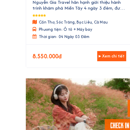
Nguyễn Gia Travel hân hạnh giới thiệu hành
trình khám phá Miền Tây 4 ngày 3 đêm, đưa
Quý khách đến với vẻ đẹp trù phú, văn hóa
độc đáo và ẩm thực phong phú của vùng đất
Cần Thơ, Sóc Trăng, Bạc Liêu, Cà Mau
phương Nam. Với sự kết hợp hoà ...
Phương tiện: Ô tô + Máy bay
Thời gian: 04 Ngày 03 Đêm
8.550.000đ
▸ Xem chi tiết