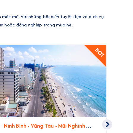
n mát mẻ. Với những bãi biển tuyệt đẹp và dịch vụ
ạn hoặc đồng nghiệp trong mùa hè.
HOT
Ninh Bình - Vũng Tàu - Mũi Nghinh
Ninh
Phong | 3 Ngày 2 Đêm
Ninh