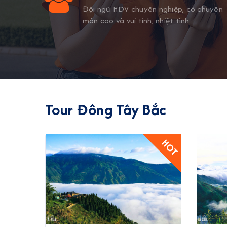
ng khách
Đội ngũ HDV chuyên nghiệp, có chuyên
ụ.
môn cao và vui tính, nhiệt tình
Tour Đông Tây Bắc
HOT