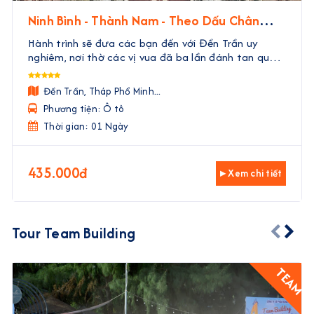
Ninh Bình - Thành Nam - Theo Dấu Chân
Nhà Trần
Hành trình sẽ đưa các bạn đến với Đền Trần uy
nghiêm, nơi thờ các vị vua đã ba lần đánh tan quân
Nguyên Mông. Tại đây, các bạn sẽ được tận mắt
thấy những di tích, nghe những câu chuyện về các
Đền Trần, Tháp Phổ Minh...
vị tướn ...
Phương tiện: Ô tô
Thời gian: 01 Ngày
435.000đ
▸ Xem chi tiết
Tour Team Building
TEAM