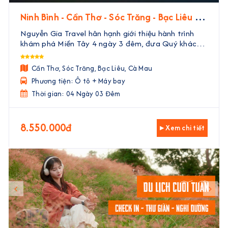
Ninh Bình - Cần Thơ - Sóc Trăng - Bạc Liêu -
Cà Mau | 4 Ngày 3 Đêm
Nguyễn Gia Travel hân hạnh giới thiệu hành trình
khám phá Miền Tây 4 ngày 3 đêm, đưa Quý khách
đến với vẻ đẹp trù phú, văn hóa độc đáo và ẩm thực
phong phú của vùng đất phương Nam. Với sự kết
Cần Thơ, Sóc Trăng, Bạc Liêu, Cà Mau
hợp hoà ...
Phương tiện: Ô tô + Máy bay
Thời gian: 04 Ngày 03 Đêm
8.550.000đ
▸ Xem chi tiết