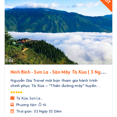
Ninh Bình - Sơn La - Săn Mây Tà Xùa | 3 Ngày
2 Đêm
Nguyễn Gia Travel mời bạn tham gia hành trình
chinh phục Tà Xùa – "Thiên đường mây" huyền
thoại của Tây Bắc. Trong 3 ngày 2 đêm, bạn sẽ
được rời xa phố thị ồn ào, đắm mình trong biển mây
Tà Xùa, Sơn La...
bồng bềnh nh ...
Phương tiện: Ô tô
Thời gian: 03 Ngày 02 Đêm