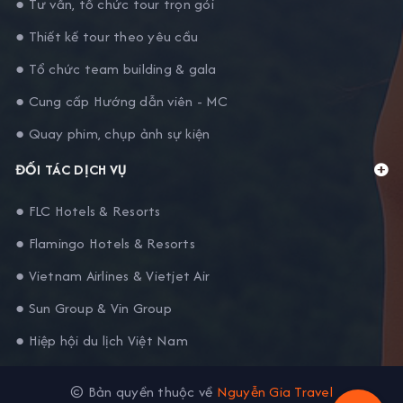
● Tư vấn, tổ chức tour trọn gói
● Thiết kế tour theo yêu cầu
● Tổ chức team building & gala
● Cung cấp Hướng dẫn viên - MC
● Quay phim, chụp ảnh sự kiện
ĐỐI TÁC DỊCH VỤ
● FLC Hotels & Resorts
● Flamingo Hotels & Resorts
● Vietnam Airlines & Vietjet Air
● Sun Group & Vin Group
● Hiệp hội du lịch Việt Nam
© Bản quyền thuộc về
Nguyễn Gia Travel