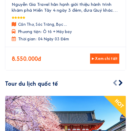
Cà Mau | 4 Ngày 3 Đêm
Nguyễn Gia Travel hân hạnh giới thiệu hành trình
khám phá Miền Tây 4 ngày 3 đêm, đưa Quý khách
đến với vẻ đẹp trù phú, văn hóa độc đáo và ẩm thực
phong phú của vùng đất phương Nam. Với sự kết
Cần Thơ, Sóc Trăng, Bạc ...
hợp hoà ...
Phương tiện: Ô tô + Máy bay
Thời gian: 04 Ngày 03 Đêm
8.550.000đ
▸ Xem chi tiết
Tour du lịch quốc tế
HOT