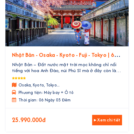
Nhật Bản - Osaka - Kyoto - Fuji - Tokyo | 6
Ngày 5 Đêm
Nhật Bản – Đất nước mặt trời mọc không chỉ nổi
tiếng với hoa Anh Đào, núi Phú Sĩ mà ở đây còn là
một nền văn hóa đặc sắc, đa dạng có lịch sử hàng
ngàn năm. Con người Nhật bản nổi tiếng với tinh
Osaka, Kyoto, Tokyo...
thần ...
Phương tiện: Máy bay + Ô tô
Thời gian: 06 Ngày 05 Đêm
25.990.000đ
▸ Xem chi tiết