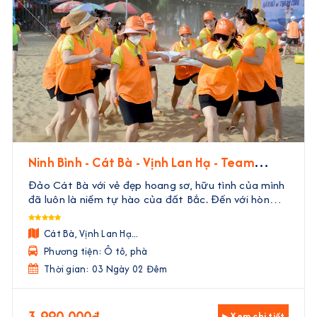
Ninh Bình - Cát Bà - Vịnh Lan Hạ - Team
Building | 3 Ngày 2 Đêm
Đảo Cát Bà với vẻ đẹp hoang sơ, hữu tình của mình
đã luôn là niềm tự hào của đất Bắc. Đến với hòn
đảo này, không chỉ có cơ hội khám phá những điểm
đến siêu thú vị, tham gia các hoạt động vui chơi giả
Cát Bà, Vịnh Lan Hạ...
...
Phương tiện: Ô tô, phà
Thời gian: 03 Ngày 02 Đêm
3.990.000đ
▸ Xem chi tiết