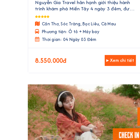
Nguyễn Gia Travel hân hạnh giới thiệu hành
trình khám phá Miền Tây 4 ngày 3 đêm, đưa
Quý khách đến với vẻ đẹp trù phú, văn hóa
độc đáo và ẩm thực phong phú của vùng đất
Cần Thơ, Sóc Trăng, Bạc Liêu, Cà Mau
phương Nam. Với sự kết hợp hoà ...
Phương tiện: Ô tô + Máy bay
Thời gian: 04 Ngày 03 Đêm
8.550.000đ
▸ Xem chi tiết