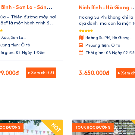
 Bình - Sơn La - Săn
Ninh Bình - Hà Giang -
Tà Xùa | 2 Ngày 1
Hoàng Su Phì Mùa Lúa
Xùa – Thiên đường mây nơi
Hoàng Su Phì không chỉ là
m
| 3 Ngày 2 Đêm
ắc" là một hành trình 2
địa danh, mà còn là một 
 1 đêm được Nguyễn Gia
tác được tạo nên bởi bàn
l thiết kế đặc biệt dành
của đồng bào các dân tộ
 Xùa, Sơn La...
Hoàng Su Phì, Hà Giang...
những tâm hồn yêu thiên
Dao, Nùng, La Chí. Mỗi độ
ương tiện: Ô tô
Phương tiện: Ô tô
n và khao khát khám phá.
về, những thửa ruộng bậc
a khói bụi thành phố, ...
ời gian: 02 Ngày 1 Đêm
thang lại khoác lên mình 
Thời gian: 03 Ngày 02 Đ
...
99.000đ
3.650.000đ
▸ Xem chi tiết
▸ Xem chi
HOT
HỌC ĐƯỜNG
TOUR HỌC ĐƯỜNG