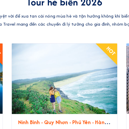
Tour hè biển 2026
uyệt vời để xua tan cái nóng mùa hè và tận hưởng không khí biể
a Travel mang đến các chuyến đi lý tưởng cho gia đình, nhóm b
T
HOT
Ninh Bình - Quy Nhơn - Phú Yên - Hành