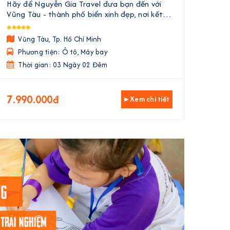
Hãy để Nguyễn Gia Travel đưa bạn đến với
Nguy
Vũng Tàu - thành phố biển xinh đẹp, nơi kết
phá 
hợp hài hòa giữa nét hiện đại và vẻ đẹp cổ
thiên
kính. Trong 3 ngày 2 đêm, bạn sẽ được tận
không
Vũng Tàu, Tp. Hồ Chí Minh
H
hưởng không khí trong lành củ ...
Phương tiện: Ô tô, Máy bay
Ph
Thời gian: 03 Ngày 02 Đêm
Th
7.990.000đ
2.5
▸ Xem chi tiết