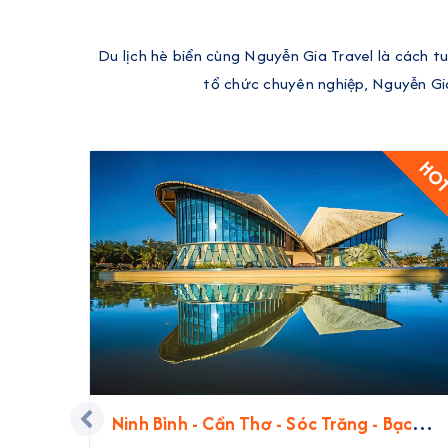
Du lịch hè biển cùng Nguyễn Gia Travel là cách t
tổ chức chuyên nghiệp, Nguyễn Gi
HO
Ninh Bình - Cần Thơ - Sóc Trăng - Bạc
Liêu - Cà Mau | 4 Ngày 3 Đêm