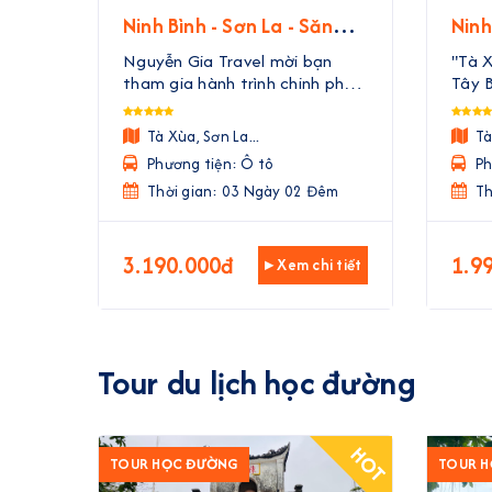
Ninh Bình - Sơn La - Săn
Ninh
Mây Tà Xùa | 3 Ngày 2
Mây 
Nguyễn Gia Travel mời bạn
"Tà 
Đêm
Đê
tham gia hành trình chinh phục
Tây B
Tà Xùa – "Thiên đường mây"
ngày
huyền thoại của Tây Bắc. Trong
Trave
Tà Xùa, Sơn La...
Tà
3 ngày 2 đêm, bạn sẽ được rời
cho 
Phương tiện: Ô tô
Ph
xa phố thị ồn ào, đắm mình
nhiê
trong biển mây bồng bềnh nh ...
Thời gian: 03 Ngày 02 Đêm
Rời x
Th
3.190.000đ
1.9
▸ Xem chi tiết
Tour du lịch học đường
HOT
TOUR HỌC ĐƯỜNG
TOUR 