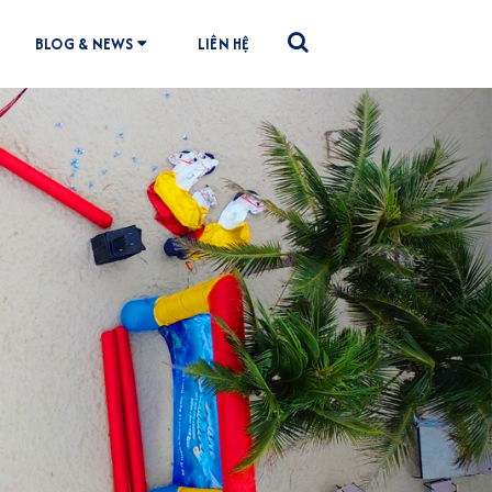
BLOG & NEWS
LIÊN HỆ
Next
ẮC