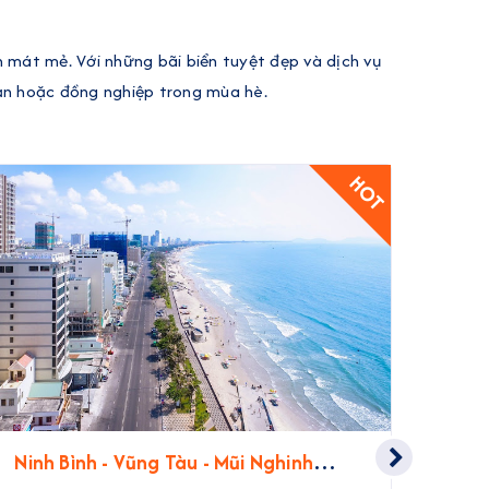
n mát mẻ. Với những bãi biển tuyệt đẹp và dịch vụ
ạn hoặc đồng nghiệp trong mùa hè.
HOT
Ninh Bình - Vũng Tàu - Mũi Nghinh
Ninh
Phong | 3 Ngày 2 Đêm
Ninh