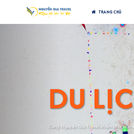
TRANG CHỦ
Previous
KHÁM 
VIỆT
Trải nghiệm văn hóa và ẩm thực độc đáo