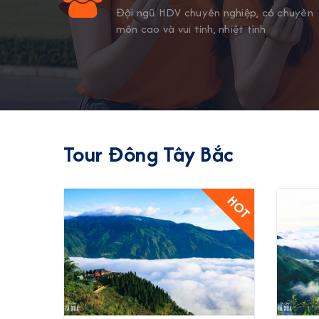
ng khách
Đội ngũ HDV chuyên nghiệp, có chuyên
ụ.
môn cao và vui tính, nhiệt tình
Tour Đông Tây Bắc
HOT