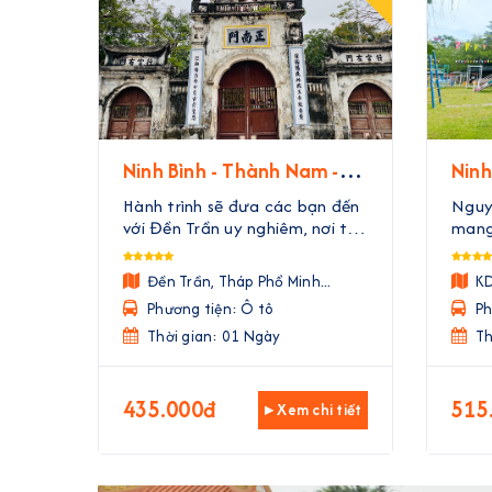
Ninh Bình - Thành Nam -
Ninh
Theo Dấu Chân Nhà Trần
Sinh
Hành trình sẽ đưa các bạn đến
Nguy
với Đền Trần uy nghiêm, nơi thờ
mang 
các vị vua đã ba lần đánh tan
nghiệ
quân Nguyên Mông. Tại đây,
Núi 
Đền Trần, Tháp Phổ Minh...
KD
các bạn sẽ được tận mắt thấy
học 
Phương tiện: Ô tô
Ph
những di tích, nghe những câu
học s
chuyện về các vị tướn ...
Thời gian: 01 Ngày
Th
435.000đ
515
▸ Xem chi tiết