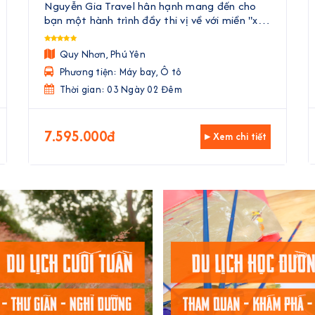
Trình Về Với Hoa Vàng Trên Cỏ Xanh | 3
Nguyễn Gia Travel hân hạnh mang đến cho
Ngày 2 Đêm
bạn một hành trình đầy thi vị về với miền "xứ
Nẫu" Quy Nhơn - Phú Yên. Tour là sự kết hợp
hoàn hảo giữa những khung cảnh biển cả
Quy Nhơn, Phú Yên
hùng vĩ và nên thơ. Bạn sẽ đượ ...
Phương tiện: Máy bay, Ô tô
Thời gian: 03 Ngày 02 Đêm
7.595.000đ
▸ Xem chi tiết