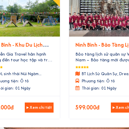
 Bình - Khu Du Lịch
Ninh Bình - Bảo Tàng L
 Thái Núi Ngăm
Sử Quân Sự Việt Nam 
ễn Gia Travel hân hạnh
Bảo tàng lịch sử quân sự V
Tuần Châu Dream Lan
đến tour học tập và trải
Nam – Bảo tàng mới đượ
m tại Khu du lịch sinh thái
dựng với thiết kế hiện đại, 
Ngăm, một hành trình vừa
trúc không chỉ đơn thuần 
L sinh thái Núi Ngăm...
BT Lịch Sử Quân Sự, Drea.
vừa chơi dành cho các bạn
một công trình trưng bày 
ương tiện: Ô tô
Phương tiện: Ô tô
inh. Đây không chỉ là một
lịch sử chiến tranh, mà cò
ời gian: 01 Ngày
chuyến đi dã ngoại ...
một không gian chung ...
Thời gian: 01 Ngày
.000đ
599.000đ
▸ Xem chi tiết
▸ Xem chi