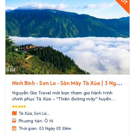
Ninh Bình - Sơn La - Săn Mây Tà Xùa | 3 Ngày
2 Đêm
Nguyễn Gia Travel mời bạn tham gia hành trình
chinh phục Tà Xùa – "Thiên đường mây" huyền
thoại của Tây Bắc. Trong 3 ngày 2 đêm, bạn sẽ
được rời xa phố thị ồn ào, đắm mình trong biển mây
Tà Xùa, Sơn La...
bồng bềnh nh ...
Phương tiện: Ô tô
Thời gian: 03 Ngày 02 Đêm