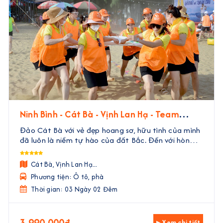
Ninh Bình - Cát Bà - Vịnh Lan Hạ - Team
Building | 3 Ngày 2 Đêm
Đảo Cát Bà với vẻ đẹp hoang sơ, hữu tình của mình
đã luôn là niềm tự hào của đất Bắc. Đến với hòn
đảo này, không chỉ có cơ hội khám phá những điểm
đến siêu thú vị, tham gia các hoạt động vui chơi giả
Cát Bà, Vịnh Lan Hạ...
...
Phương tiện: Ô tô, phà
Thời gian: 03 Ngày 02 Đêm
3.990.000đ
▸ Xem chi tiết