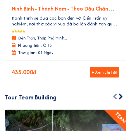
Ninh Bình - Thành Nam - Theo Dấu Chân
Nhà Trần
Hành trình sẽ đưa các bạn đến với Đền Trần uy
nghiêm, nơi thờ các vị vua đã ba lần đánh tan quân
Nguyên Mông. Tại đây, các bạn sẽ được tận mắt
thấy những di tích, nghe những câu chuyện về các
Đền Trần, Tháp Phổ Minh...
vị tướn ...
Phương tiện: Ô tô
Thời gian: 01 Ngày
435.000đ
▸ Xem chi tiết
Tour Team Building
TEAM