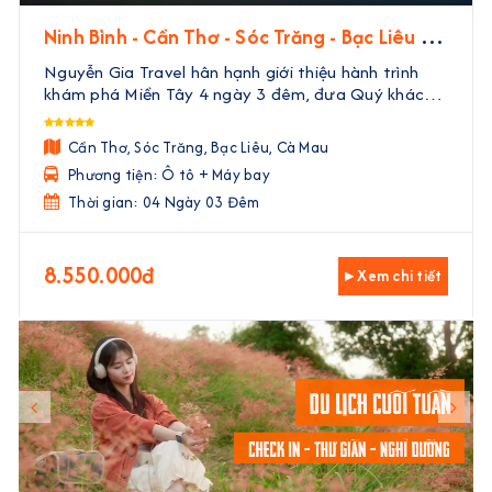
Ninh Bình - Cần Thơ - Sóc Trăng - Bạc Liêu -
Cà Mau | 4 Ngày 3 Đêm
Nguyễn Gia Travel hân hạnh giới thiệu hành trình
khám phá Miền Tây 4 ngày 3 đêm, đưa Quý khách
đến với vẻ đẹp trù phú, văn hóa độc đáo và ẩm thực
phong phú của vùng đất phương Nam. Với sự kết
Cần Thơ, Sóc Trăng, Bạc Liêu, Cà Mau
hợp hoà ...
Phương tiện: Ô tô + Máy bay
Thời gian: 04 Ngày 03 Đêm
8.550.000đ
▸ Xem chi tiết