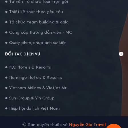
● Tư vấn, tổ chức tour trọn gói
● Thiết kế tour theo yêu cầu
● Tổ chức team building & gala
● Cung cấp Hướng dẫn viên - MC
● Quay phim, chụp ảnh sự kiện
ĐỐI TÁC DỊCH VỤ
● FLC Hotels & Resorts
● Flamingo Hotels & Resorts
● Vietnam Airlines & Vietjet Air
● Sun Group & Vin Group
● Hiệp hội du lịch Việt Nam
© Bản quyền thuộc về
Nguyễn Gia Travel