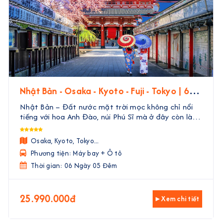
Nhật Bản - Osaka - Kyoto - Fuji - Tokyo | 6
Ngày 5 Đêm
Nhật Bản – Đất nước mặt trời mọc không chỉ nổi
tiếng với hoa Anh Đào, núi Phú Sĩ mà ở đây còn là
một nền văn hóa đặc sắc, đa dạng có lịch sử hàng
ngàn năm. Con người Nhật bản nổi tiếng với tinh
Osaka, Kyoto, Tokyo...
thần ...
Phương tiện: Máy bay + Ô tô
Thời gian: 06 Ngày 05 Đêm
25.990.000đ
▸ Xem chi tiết