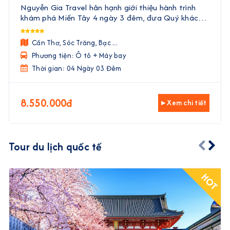
Cà Mau | 4 Ngày 3 Đêm
Nguyễn Gia Travel hân hạnh giới thiệu hành trình
khám phá Miền Tây 4 ngày 3 đêm, đưa Quý khách
đến với vẻ đẹp trù phú, văn hóa độc đáo và ẩm thực
phong phú của vùng đất phương Nam. Với sự kết
Cần Thơ, Sóc Trăng, Bạc ...
hợp hoà ...
Phương tiện: Ô tô + Máy bay
Thời gian: 04 Ngày 03 Đêm
8.550.000đ
▸ Xem chi tiết
Tour du lịch quốc tế
HOT